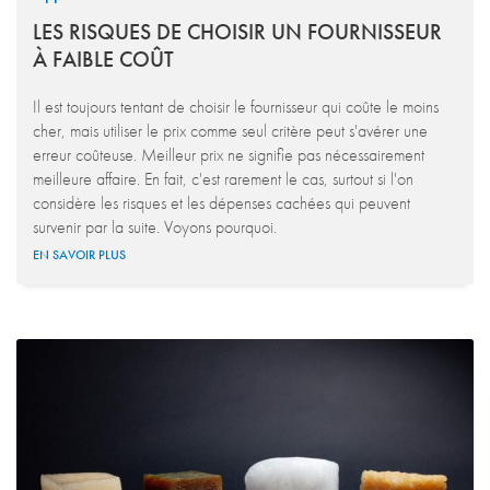
LES RISQUES DE CHOISIR UN FOURNISSEUR
À FAIBLE COÛT
Il est toujours tentant de choisir le fournisseur qui coûte le moins
cher, mais utiliser le prix comme seul critère peut s'avérer une
erreur coûteuse. Meilleur prix ne signifie pas nécessairement
meilleure affaire. En fait, c'est rarement le cas, surtout si l'on
considère les risques et les dépenses cachées qui peuvent
survenir par la suite. Voyons pourquoi.
EN SAVOIR PLUS