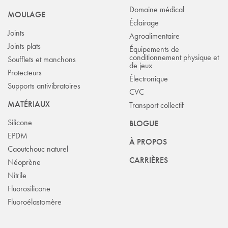
Domaine médical
MOULAGE
Éclairage
Joints
Agroalimentaire
Joints plats
Équipements de
conditionnement physique et
Soufflets et manchons
de jeux
Protecteurs
Électronique
Supports antivibratoires
CVC
MATÉRIAUX
Transport collectif
Silicone
BLOGUE
EPDM
À PROPOS
Caoutchouc naturel
CARRIÈRES
Néoprène
Nitrile
Fluorosilicone
Fluoroélastomère