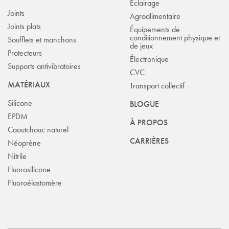
Éclairage
Joints
Agroalimentaire
Joints plats
Équipements de
conditionnement physique et
Soufflets et manchons
de jeux
Protecteurs
Électronique
Supports antivibratoires
CVC
MATÉRIAUX
Transport collectif
Silicone
BLOGUE
EPDM
À PROPOS
Caoutchouc naturel
CARRIÈRES
Néoprène
Nitrile
Fluorosilicone
Fluoroélastomère