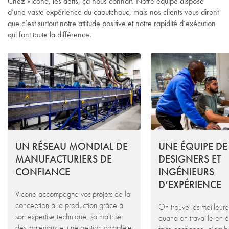
Chez Vicone, les défis, ça nous connaît. Notre équipe dispose
d’une vaste expérience du caoutchouc, mais nos clients vous diront
que c’est surtout notre attitude positive et notre rapidité d’exécution
qui font toute la différence.
UN RÉSEAU MONDIAL DE
UNE ÉQUIPE DE
MANUFACTURIERS DE
DESIGNERS ET
CONFIANCE
INGÉNIEURS
D’EXPÉRIENCE
Vicone accompagne vos projets de la
conception à la production grâce à
On trouve les meilleure
son expertise technique, sa maîtrise
quand on travaille en 
des matériaux et une gestion complète