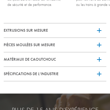
de sécurité et de performance.
ou les trains à grande v
EXTRUSIONS SUR MESURE
PIÈCES MOULÉES SUR MESURE
MATÉRIAUX DE CAOUTCHOUC
SPÉCIFICATIONS DE L’INDUSTRIE
JOINT PLAT DE FENÊTRE
JOINT DE CHÂSSIS 
Flammabilité de surface (ASTM E162)
Propagation de flamme (ASTM C1166)
Norme fédérale de flammabilité (FAR 25.853)
SUPPORT ANTI VIBRATIONS
PROTECTEUR
Densité de génération de fumée (ASTM E662)