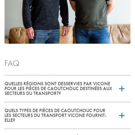
FAQ
QUELLES RÉGIONS SONT DESSERVIES PAR VICONE
POUR LES PIÈCES DE CAOUTCHOUC DESTINÉES AUX
SECTEURS DU TRANSPORT?
QUELS TYPES DE PIÈCES DE CAOUTCHOUC POUR
Vicone dessert des clients partout en Amérique du Nord,
LES SECTEURS DU TRANSPORT VICONE FOURNIT-
ELLE?
notamment au Canada, aux États-Unis et au Mexique.