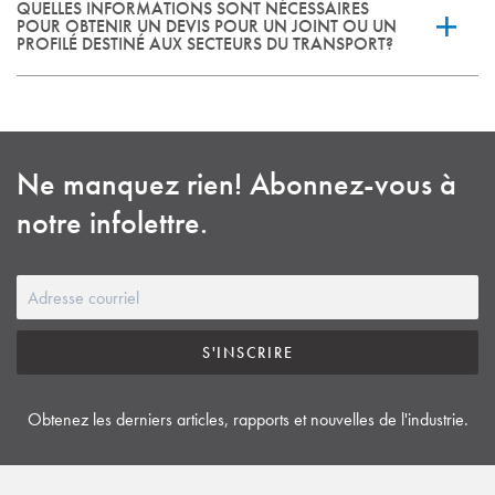
QUELLES INFORMATIONS SONT NÉCESSAIRES
Joints et profilés sur mesure, comme des coupe-froid, des joints
POUR OBTENIR UN DEVIS POUR UN JOINT OU UN
PROFILÉ DESTINÉ AUX SECTEURS DU TRANSPORT?
de portes et de fenêtres, des profilés de vitrage et de portes,
ainsi que des composants moulés utilisés dans les véhicules.
En général : un dessin ou des dimensions, le contexte du
véhicule ou de l’application (porte, fenêtre, vitrage),
l’environnement visé (UV, température, huiles ou produits
Ne manquez rien! Abonnez-vous à
chimiques), les normes requises (par exemple FMVSS 302, UL,
notre infolettre.
ASTM, SAE) et les quantités prévues.
S'INSCRIRE
Obtenez les derniers articles, rapports et nouvelles de l'industrie.