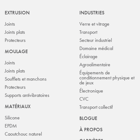
EXTRUSION
INDUSTRIES
Joints
Verre et vitrage
Joints plats
Transport
Protecteurs
Secteur industriel
Domaine médical
MOULAGE
Éclairage
Joints
Agroalimentaire
Joints plats
Équipements de
conditionnement physique et
Soufflets et manchons
de jeux
Protecteurs
Électronique
Supports antivibratoires
CVC
MATÉRIAUX
Transport collectif
Silicone
BLOGUE
EPDM
À PROPOS
Caoutchouc naturel