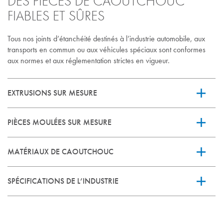
DES PIÈCES DE CAOUTCHOUC
FIABLES ET SÛRES
Tous nos joints d’étanchéité destinés à l’industrie automobile, aux
transports en commun ou aux véhicules spéciaux sont conformes
aux normes et aux réglementation strictes en vigueur.
EXTRUSIONS SUR MESURE
PIÈCES MOULÉES SUR MESURE
MATÉRIAUX DE CAOUTCHOUC
SPÉCIFICATIONS DE L’INDUSTRIE
COUPE-FROID
JOINTS DE FENÊTRE
ASTM