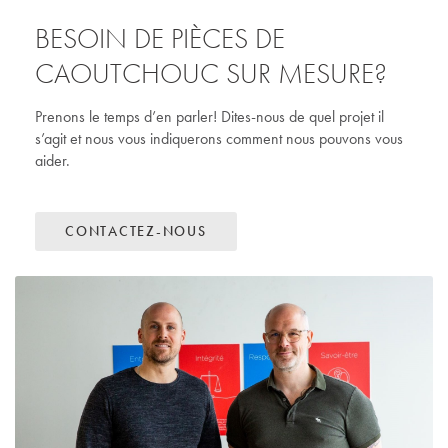
SAE
JAE
BESOIN DE PIÈCES DE
MANCHONS
PARE-CHOCS
UL
CAOUTCHOUC SUR MESURE?
Matériau retardateur de flamme
EPDM
NÉOPRÈNE
FMVSS 302
Prenons le temps d’en parler! Dites-nous de quel projet il
SMP 200 (SMP 800C)
s’agit et nous vous indiquerons comment nous pouvons vous
EMI/RFI
L’EPDM se caractérise par sa
Polyvalent et résistant a
aider.
MIL
résistance exceptionnelle au
néoprène est le matéri
FAR
vieillissement, aux intempéries, à
pour certains secteurs in
l’ozone et à certains produits
EN SAVOIR PLUS
chimiques.
CONTACTEZ-NOUS
EN SAVOIR PLUS