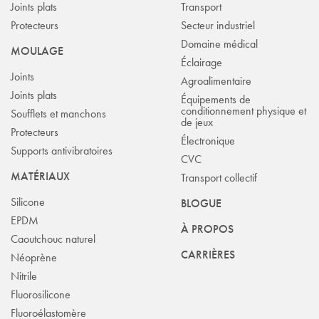
Joints plats
Transport
Protecteurs
Secteur industriel
Domaine médical
MOULAGE
Éclairage
Joints
Agroalimentaire
Joints plats
Équipements de
conditionnement physique et
Soufflets et manchons
de jeux
Protecteurs
Électronique
Supports antivibratoires
CVC
MATÉRIAUX
Transport collectif
Silicone
BLOGUE
EPDM
À PROPOS
Caoutchouc naturel
CARRIÈRES
Néoprène
Nitrile
Fluorosilicone
Fluoroélastomère