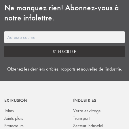
notre expertise en design, nous réussissons à minimiser le
silicone, l’EPDM, le néoprène, le fluorosilicone et d’autres
Ne manquez rien! Abonnez-vous à
gaspillage et le temps de production, sans pour autant
mélanges spéciaux pour répondre aux besoins de tous les secteurs
compromettre la qualité du produit. Cette approche favorise
notre infolettre.
industriels.
l’amélioration continue et finit par rehausser votre avantage
concurrentiel.
S'INSCRIRE
Obtenez les derniers articles, rapports et nouvelles de l'industrie.
EXTRUSION
INDUSTRIES
Joints
Verre et vitrage
Joints plats
Transport
Protecteurs
Secteur industriel