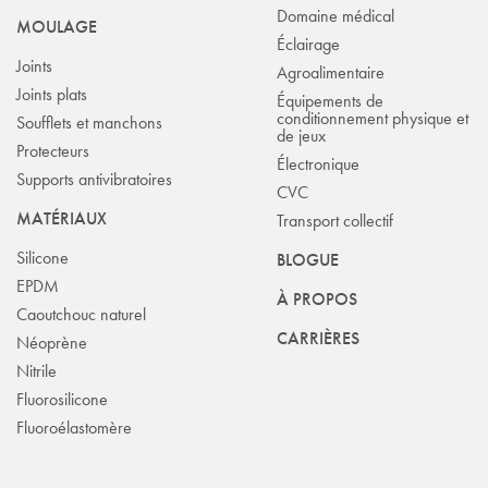
Domaine médical
MOULAGE
Éclairage
Joints
Agroalimentaire
Joints plats
Équipements de
conditionnement physique et
Soufflets et manchons
de jeux
Protecteurs
Électronique
Supports antivibratoires
CVC
MATÉRIAUX
Transport collectif
Silicone
BLOGUE
EPDM
À PROPOS
Caoutchouc naturel
CARRIÈRES
Néoprène
Nitrile
Fluorosilicone
Fluoroélastomère